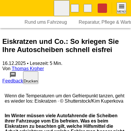
Navigation
Suche
Seiteninhalt
Fußzeile
Nothilfe
MENÜ
Rund ums Fahrzeug
Reparatur, Pflege & War
Eiskratzen und Co.: So kriegen Sie
Ihre Autoscheiben schnell eisfrei
16.12.2025
• Lesezeit: 5 Min.
Von
Thomas Kroher
Feedback
Drucken
Wenn die Temperaturen um den Gefrierpunkt tanzen, geht
es wieder los: Eiskratzen
© Shutterstock/Kim Kuperkova
Im Winter müssen viele Autofahrende die Scheiben
ihrer Fahrzeuge vom Eis befreien. Was es beim
Eiskratzen zu beachten gilt, welche Hilfsmittel die