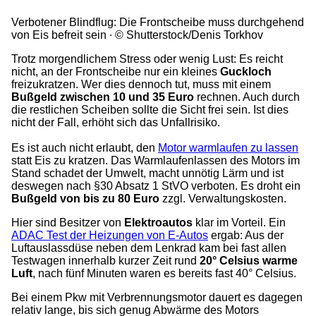
Verbotener Blindflug: Die Frontscheibe muss durchgehend
von Eis befreit sein
© Shutterstock/Denis Torkhov
Trotz morgendlichem Stress oder wenig Lust: Es reicht
nicht, an der Frontscheibe nur ein kleines
Guckloch
freizukratzen. Wer dies dennoch tut, muss mit einem
Bußgeld zwischen 10 und 35 Euro
rechnen. Auch durch
die restlichen Scheiben sollte die Sicht frei sein. Ist dies
nicht der Fall, erhöht sich das Unfallrisiko.
Es ist auch nicht erlaubt, den
Motor warmlaufen zu lassen
statt Eis zu kratzen. Das Warmlaufenlassen des Motors im
Stand schadet der Umwelt, macht unnötig Lärm und ist
deswegen nach §30 Absatz 1 StVO verboten. Es droht ein
Bußgeld von bis zu 80 Euro
zzgl. Verwaltungskosten.
Hier sind Besitzer von
Elektroautos
klar im Vorteil. Ein
ADAC Test der Heizungen von E-Autos
ergab: Aus der
Luftauslassdüse neben dem Lenkrad kam bei fast allen
Testwagen innerhalb kurzer Zeit rund
20° Celsius warme
Luft
, nach fünf Minuten waren es bereits fast 40° Celsius.
Bei einem Pkw mit Verbrennungsmotor dauert es dagegen
relativ lange, bis sich genug Abwärme des Motors