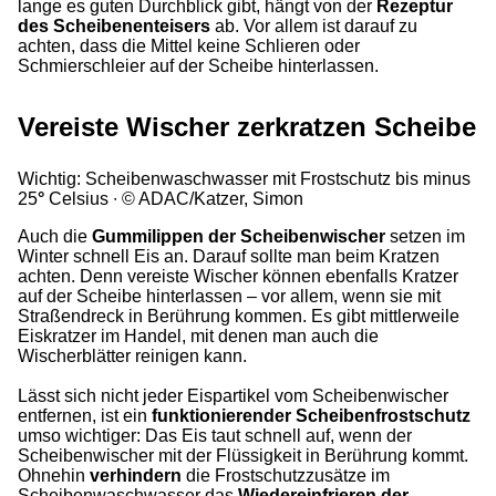
lange es guten Durchblick gibt, hängt von der
Rezeptur
des Scheibenenteisers
ab. Vor allem ist darauf zu
achten, dass die Mittel keine Schlieren oder
Schmierschleier auf der Scheibe hinterlassen.
Vereiste Wischer zerkratzen Scheibe
Wichtig: Scheibenwaschwasser mit Frostschutz bis minus
25
°
Celsius
© ADAC/Katzer, Simon
Auch die
Gummilippen der Scheibenwischer
setzen im
Winter schnell Eis an. Darauf sollte man beim Kratzen
achten. Denn vereiste Wischer können ebenfalls Kratzer
auf der Scheibe hinterlassen – vor allem, wenn sie mit
Straßendreck in Berührung kommen. Es gibt mittlerweile
Eiskratzer im Handel, mit denen man auch die
Wischerblätter reinigen kann.
Lässt sich nicht jeder Eispartikel vom Scheibenwischer
entfernen, ist ein
funktionierender Scheibenfrostschutz
umso wichtiger: Das Eis taut schnell auf, wenn der
Scheibenwischer mit der Flüssigkeit in Berührung kommt.
Ohnehin
verhindern
die Frostschutzzusätze im
Scheibenwaschwasser das
Wiedereinfrieren der