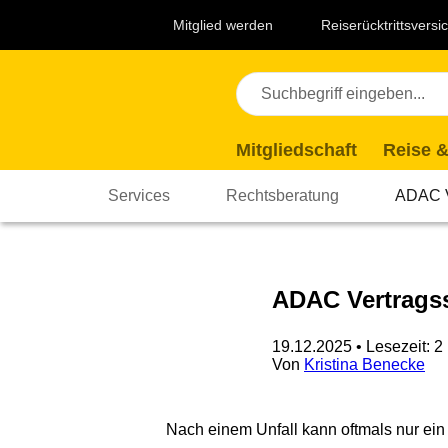
Navigation
Suche
Seiteninhalt
Fußzeile
Top
Mitglied werden
Reiserücktrittsvers
Themen
Mitgliedschaft
Reise &
Services
Rechtsberatung
ADAC Ve
ADAC Vertragss
19.12.2025
• Lesezeit: 2
Von
Kristina Benecke
Nach einem Unfall kann oftmals nur ein