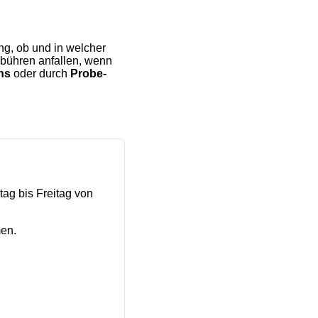
ng, ob und in welcher
ühren anfallen, wenn
ns
oder durch
Probe-
ag bis Freitag von
en.