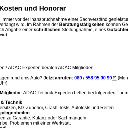
 Kosten und Honorar
ch immer vor der Inanspruchnahme einer Sachverständigenleistu
verlangt wird. Im Rahmen der
Beratungstätigkeiten
können Geb
rch Abgabe einer
schriftlichen
Stellungnahme, eines
Gutachte
wird.
en? ADAC Experten beraten ADAC Mitglieder!
ragen rund ums Auto?
Jetzt anrufen:
089 / 558 95 90 90
(Mont
Uhr)
Mitglieder:
ADAC Technik-Experten helfen bei folgenden Them
 & Technik
ersitzen, Kfz-Zubehör, Crash-Tests, Autotests und Reifen
gelegenheiten
agen zu Garantie, Kulanz oder Sachmängeln
 bei Problemen mit einer Werkstatt