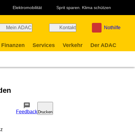
Elektromobilität
Sprit sparen. Klima schützen
Mein ADAC
Kontakt
Nothilfe
 Finanzen
Services
Verkehr
Der ADAC
nden
Feedback
Drucken
nz