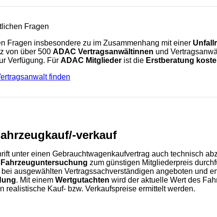
htlichen Fragen
hen Fragen insbesondere zu im Zusammenhang mit einer
Unfall
tz von über 500
ADAC Vertragsanwältinnen
und Vertragsanwäl
r Verfügung. Für
ADAC Mitglieder
ist die
Erstberatung koste
ertragsanwalt finden
ahrzeugkauf/-verkauf
hrift unter einen Gebrauchtwagenkaufvertrag auch technisch ab
e
Fahrzeuguntersuchung
zum günstigen Mitgliederpreis durchf
bei ausgewählten Vertragssachverständigen angeboten und erf
dung
. Mit einem
Wertgutachten
wird der aktuelle Wert des Fah
 realistische Kauf- bzw. Verkaufspreise ermittelt werden.