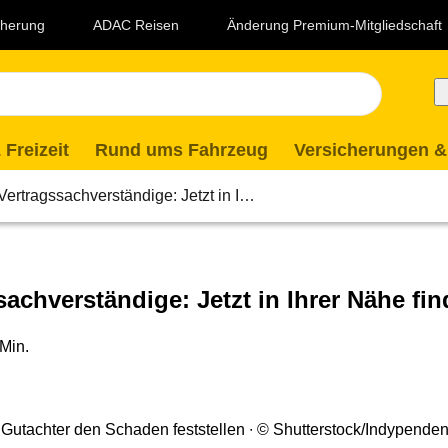
icherung
ADAC Reisen
Änderung Premium-Mitgliedschaft
 Freizeit
Rund ums Fahrzeug
Versicherungen &
rtragssachverständige: Jetzt in I…
achverständige: Jetzt in Ihrer Nähe fi
 Min.
 Gutachter den Schaden feststellen
© Shutterstock/Indypende