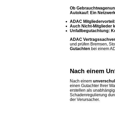
Ob Gebrauchtwagenunte
Autokauf: Ein Netzwerk
ADAC Mitgliedervorteil
Auch Nicht-Mitglieder
Unfallbegutachtung: Ko
ADAC Vertragssachver
und prüfen Bremsen, Sto
Gutachten
bei einem AD
Nach einem Unf
Nach einem
unverschul
einen Gutachter Ihrer W
erstellen als unabhängig
Schadenregulierung durch
der Verursacher.