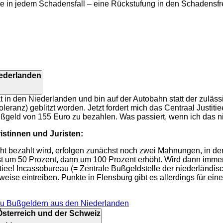
ie in jedem Schadensfall – eine Rückstufung in den Schadensfr
ederlanden
 in den Niederlanden und bin auf der Autobahn statt der zuläs
leranz) geblitzt worden. Jetzt fordert mich das Centraal Justit
ßgeld von 155 Euro zu bezahlen. Was passiert, wenn ich das 
stinnen und Juristen:
t bezahlt wird, erfolgen zunächst noch zwei Mahnungen, in de
 um 50 Prozent, dann um 100 Prozent erhöht. Wird dann immer 
tieel Incassobureau (= Zentrale Bußgeldstelle der niederländis
ise eintreiben. Punkte in Flensburg gibt es allerdings für ein
zu Bußgeldern aus den Niederlanden
Österreich und der Schweiz