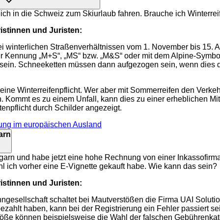
eich in die Schweiz zum Skiurlaub fahren. Brauche ich Winterr
stinnen und Juristen:
i winterlichen Straßenverhältnissen vom 1. November bis 15. Ap
er Kennung „M+S“, „MS“ bzw. „M&S“ oder mit dem Alpine-Symbo
 sein. Schneeketten müssen dann aufgezogen sein, wenn dies d
keine Winterreifenpflicht. Wer aber mit Sommerreifen den Verkeh
 Kommt es zu einem Unfall, kann dies zu einer erheblichen Mit
tenpflicht durch Schilder angezeigt.
tung im europäischen Ausland
arn
ngarn und habe jetzt eine hohe Rechnung von einer Inkassofirm
ich vorher eine E-Vignette gekauft habe. Wie kann das sein?
stinnen und Juristen:
ngesellschaft schaltet bei Mautverstößen die Firma UAI Solut
ezahlt haben, kann bei der Registrierung ein Fehler passiert se
stöße können beispielsweise die Wahl der falschen Gebührenkate