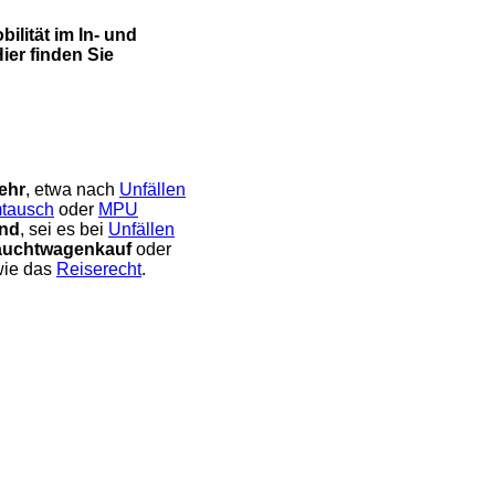
ilität im In- und
ier finden Sie
ehr
, etwa nach
Unfällen
mtausch
oder
MPU
nd
, sei es bei
Unfällen
auchtwagenkauf
oder
wie das
Reiserecht
.