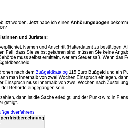
eblitzt worden. Jetzt habe ich einen
Anhörungsbogen
bekommen
tzt?
stinnen und Juristen:
 verpflichtet, Namen und Anschrift (Halterdaten) zu bestätigen.
ür den Fall, dass Sie selbst gefahren sind, müssen Sie keine Ang
hörde muss selbst ermitteln, wer am Steuer saß. Wenn das Fot
ußgeldbescheid.
g drohen nach dem
Bußgeldkatalog
115 Euro Bußgeld und ein Pu
nn man innerhalb von zwei Wochen Einspruch einlegen, dann p
er Einspruch muss innerhalb von zwei Wochen nach Zustellun
 der Behörde eingegangen sein.
ahlen, dann ist die Sache erledigt, und der Punkt wird in Fle
r getilgt.
ußgeldverfahrens
Sperrfristberechnung