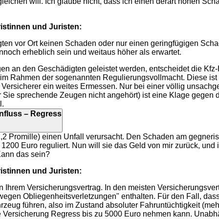
eichen will. Ich glaube nicht, dass ich einen derart hohen Sch
stinnen und Juristen:
gten vor Ort keinen Schaden oder nur einen geringfügigen Scha
noch erheblich sein und weitaus höher als erwartet.
n an den Geschädigten geleistet werden, entscheidet die Kfz-H
 im Rahmen der sogenannten Regulierungsvollmacht. Diese ist 
m Versicherer ein weites Ermessen. Nur bei einer völlig unsac
ür Sie sprechende Zeugen nicht angehört) ist eine Klage gegen
l.
influss – Regress
(1,2 Promille) einen Unfall verursacht. Den Schaden am gegner
1200 Euro reguliert. Nun will sie das Geld von mir zurück, und 
Kann das sein?
stinnen und Juristen:
 in Ihrem Versicherungsvertrag. In den meisten Versicherungsvert
egen Obliegenheitsverletzungen" enthalten. Für den Fall, dass
hrzeug führen, also im Zustand absoluter Fahruntüchtigkeit (mehr 
die Versicherung Regress bis zu 5000 Euro nehmen kann. Unab