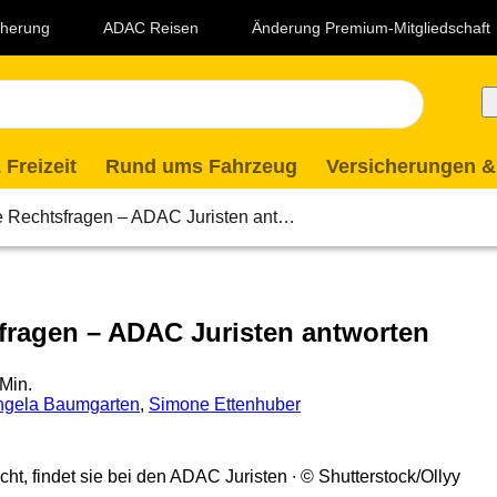
icherung
ADAC Reisen
Änderung Premium-Mitgliedschaft
 Freizeit
Rund ums Fahrzeug
Versicherungen &
e Rechtsfragen – ADAC Juristen ant…
fragen – ADAC Juristen antworten
 Min.
ngela Baumgarten
,
Simone Ettenhuber
cht, findet sie bei den ADAC Juristen
© Shutterstock/Ollyy