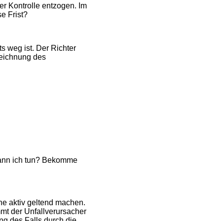
er Kontrolle entzogen. Im
e Frist?
ts weg ist. Der Richter
zeichnung des
 kann ich tun? Bekomme
e aktiv geltend machen.
mt der Unfallverursacher
ng des Falls durch die