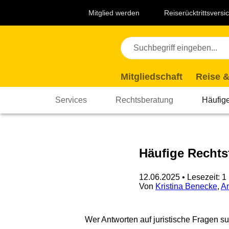
Navigation
Suche
Seiteninhalt
Fußzeile
Top
Mitglied werden
Reiserücktrittsvers
Themen
Mitgliedschaft
Reise &
Services
Rechtsberatung
Häufig
Häufige Rechts
12.06.2025
• Lesezeit: 1
Von
Kristina Benecke
,
A
Wer Antworten auf juristische Fragen su