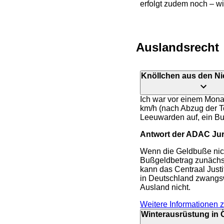
erfolgt zudem noch – w
Auslandsrecht
Knöllchen aus den Ni
Ich war vor einem Monat
km/h (nach Abzug der To
Leeuwarden auf, ein Bu
Antwort der ADAC Juri
Wenn die Geldbuße nich
Bußgeldbetrag zunächst
kann das Centraal Justi
in Deutschland zwangswe
Ausland nicht.
Weitere Informationen 
Winterausrüstung in 