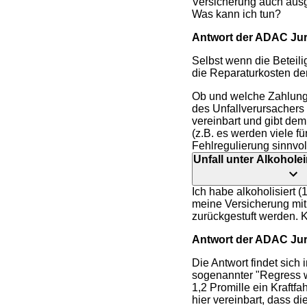
Versicherung auch ausgl
Was kann ich tun?
Antwort der ADAC Juri
Selbst wenn die Beteili
die Reparaturkosten den
Ob und welche Zahlunge
des Unfallverursachers
vereinbart und gibt de
(z.B. es werden viele f
Fehlregulierung sinnvol
Unfall unter Alkohole
Ich habe alkoholisiert 
meine Versicherung mit 
zurückgestuft werden. 
Antwort der ADAC Juri
Die Antwort findet sich
sogenannter "Regress w
1,2 Promille ein Kraftfa
hier vereinbart, dass 