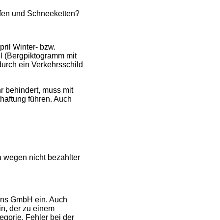
eifen und Schneeketten?
ril Winter- bzw.
l (Bergpiktogramm mit
urch ein Verkehrsschild
r behindert, muss mit
haftung führen. Auch
a wegen nicht bezahlter
ions GmbH ein. Auch
in, der zu einem
gorie, Fehler bei der