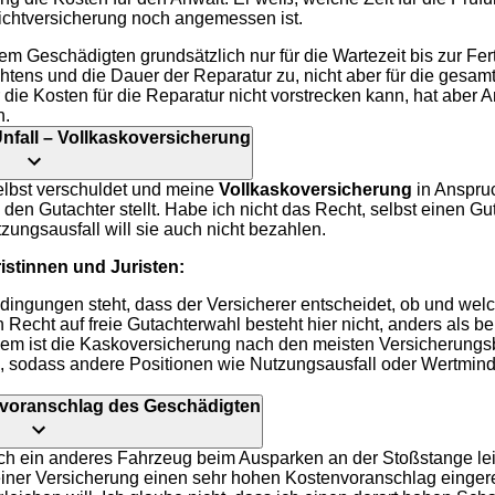
lichtversicherung noch angemessen ist.
em Geschädigten grundsätzlich nur für die Wartezeit bis zur Fe
tens und die Dauer der Reparatur zu, nicht aber für die gesa
die Kosten für die Reparatur nicht vorstrecken kann, hat aber A
n.
nfall – Vollkaskoversicherung
selbst verschuldet und meine
Vollkaskoversicherung
in Anspru
e den Gutachter stellt. Habe ich nicht das Recht, selbst einen G
ungsausfall will sie auch nicht bezahlen.
stinnen und Juristen:
dingungen steht, dass der Versicherer entscheidet, ob und wel
 Recht auf freie Gutachterwahl besteht hier nicht, anders als be
dem ist die Kaskoversicherung nach den meisten Versicherung
 sodass andere Positionen wie Nutzungsausfall oder Wertminde
nvoranschlag des Geschädigten
ch ein anderes Fahrzeug beim Ausparken an der Stoßstange leic
iner Versicherung einen sehr hohen Kostenvoranschlag eingere