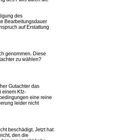
rtigung des
mte Bearbeitungsdauer
nspruch auf Erstattung
ch genommen. Diese
utachter zu wählen?
cher Gutachter das
i einem Kfz-
sbedingungen eine reine
rung leider nicht
ht beschädigt. Jetzt hat
icht, den die