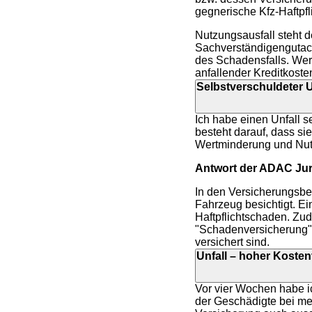
gegnerische Kfz-Haftpf
Nutzungsausfall steht d
Sachverständigengutach
des Schadensfalls. Wer 
anfallender Kreditkoste
Selbstverschuldeter U
Ich habe einen Unfall 
besteht darauf, dass si
Wertminderung und Nutz
Antwort der ADAC Juri
In den Versicherungsbe
Fahrzeug besichtigt. Ein
Haftpflichtschaden. Zu
"Schadenversicherung",
versichert sind.
Unfall – hoher Koste
Vor vier Wochen habe i
der Geschädigte bei me