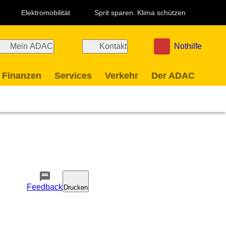
Elektromobilität
Sprit sparen. Klima schützen
Mein ADAC
Kontakt
Nothilfe
 Finanzen
Services
Verkehr
Der ADAC
Feedback
Drucken