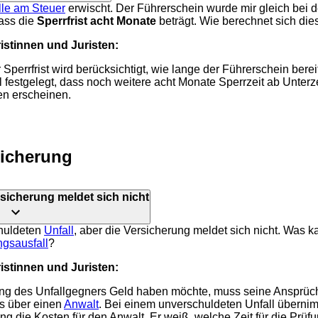
lle am Steuer
erwischt. Der Führerschein wurde mir gleich bei d
dass die
Sperrfrist
acht Monate
beträgt. Wie berechnet sich dies
stinnen und Juristen:
Sperrfrist wird berücksichtigt, wie lange der Führerschein berei
l festgelegt, dass noch weitere acht Monate Sperrzeit ab Unter
en erscheinen.
sicherung
sicherung meldet sich nicht
chuldeten
Unfall
, aber die Versicherung meldet sich nicht. Was
gsausfall
?
stinnen und Juristen:
ng des Unfallgegners Geld haben möchte, muss seine Ansprüch
s über einen
Anwalt
. Bei einem unverschuldeten Unfall übernim
g die Kosten für den Anwalt. Er weiß, welche Zeit für die Prüfu