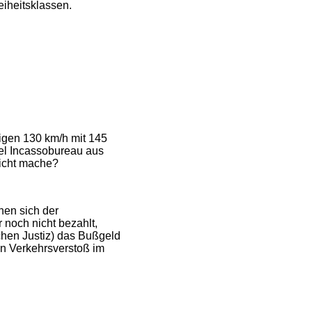
eiheitsklassen.
sigen 130 km/h mit 145
ieel Incassobureau aus
nicht mache?
nen sich der
noch nicht bezahlt,
chen Justiz) das Bußgeld
en Verkehrsverstoß im