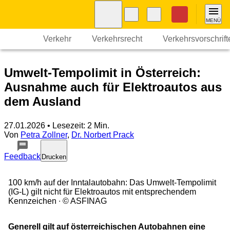
Navigation
Suche
Seiteninhalt
Fußzeile
Nothilfe
MENÜ
Verkehr
Verkehrsrecht
Verkehrsvorschrif
Umwelt-Tempolimit in Österreich:
Ausnahme auch für Elektroautos aus
dem Ausland
27.01.2026
• Lesezeit: 2 Min.
Von
Petra Zollner
,
Dr. Norbert Prack
Feedback
Drucken
100 km/h auf der Inntalautobahn: Das Umwelt-Tempolimit
(IG-L) gilt nicht für Elektroautos mit entsprechendem
Kennzeichen
© ASFINAG
Generell gilt auf österreichischen Autobahnen eine