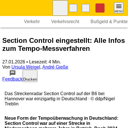
Navigation
Suche
Seiteninhalt
Fußzeile
Nothilfe
MENÜ
Verkehr
Verkehrsrecht
Bußgeld & Punkte
Section Control eingestellt: Alle Infos
zum Tempo-Messverfahren
27.01.2026
• Lesezeit: 4 Min.
Von
Ursula Weigel
,
André Gieße
Feedback
Drucken
Das Streckenradar Section Control auf der B6 bei
Hannover war einzigartig in Deutschland
© ddp/Nigel
Treblin
Neue Form der Tempoüberwachung in Deutschland:
Section Control war auf einer Strecke in