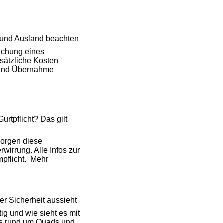
 und Ausland beachten
uchung eines
sätzliche Kosten
g und Übernahme
rtpflicht? Das gilt
sorgen diese
irrung. Alle Infos zur
pflicht.
Mehr
er Sicherheit aussieht
ig und wie sieht es mit
es rund um Quads und