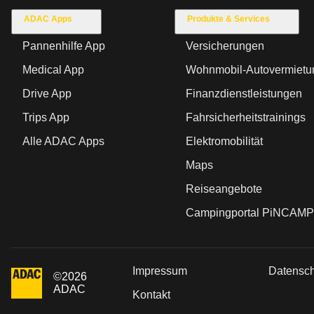
ADAC Apps
Produkte & Services
Pannenhilfe App
Versicherungen
Medical App
Wohnmobil-Autovermietu
Drive App
Finanzdienstleistungen
Trips App
Fahrsicherheitstrainings
Alle ADAC Apps
Elektromobilität
Maps
Reiseangebote
Campingportal PiNCAMP
Impressum
Datensc
©
2026
ADAC
Kontakt