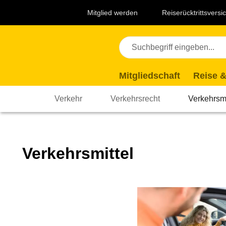
Navigation
Suche
Seiteninhalt
Fußzeile
Top
Mitglied werden
Reiserücktrittsvers
Themen
Mitgliedschaft
Reise &
Verkehr
Verkehrsrecht
Verkehrsmi
Verkehrsmittel