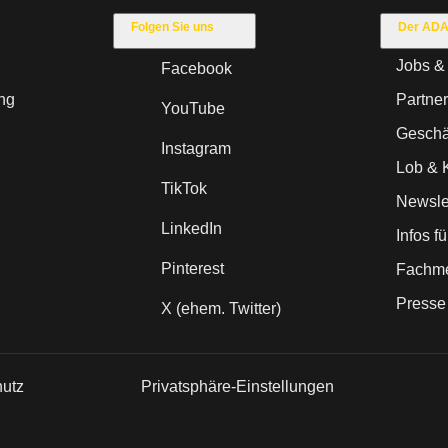
Folgen Sie uns
Der AD
Jobs & 
Facebook
ng
Partne
YouTube
Geschäf
Instagram
Lob & K
TikTok
Newsle
LinkedIn
Infos f
Pinterest
Fachme
Presse
X (ehem. Twitter)
hutz
Privatsphäre-Einstellungen