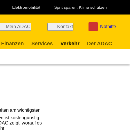
Elektromobilität
Sprit sparen. Klima schützen
Mein ADAC
Kontakt
Nothilfe
 Finanzen
Services
Verkehr
Der ADAC
iten am wichtigsten
en ist kostengünstig
DAC zeigt, worauf es
hr