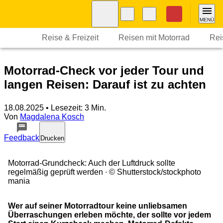
Navigation
Suche
Seiteninhalt
Fußzeile
Nothilfe
MENÜ
Reise & Freizeit
Reisen mit Motorrad
Rei
Motorrad-Check vor jeder Tour und
langen Reisen: Darauf ist zu achten
18.08.2025
• Lesezeit: 3 Min.
Von
Magdalena Kosch
Feedback
Drucken
Motorrad-Grundcheck: Auch der Luftdruck sollte
regelmäßig geprüft werden
© Shutterstock/stockphoto
mania
Wer auf seiner Motorradtour keine unliebsamen
Überraschungen erleben möchte, der sollte vor jedem