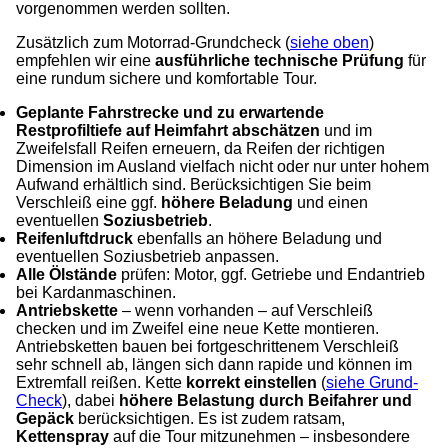
vorgenommen werden sollten.
Zusätzlich zum Motorrad-Grundcheck (
siehe oben
)
empfehlen wir eine
ausführliche technische Prüfung
für
eine rundum sichere und komfortable Tour.
Geplante Fahrstrecke
und zu erwartende
Restprofiltiefe auf Heimfahrt abschätzen
und im
Zweifelsfall Reifen erneuern, da Reifen der richtigen
Dimension im Ausland vielfach nicht oder nur unter hohem
Aufwand erhältlich sind. Berücksichtigen Sie beim
Verschleiß eine ggf.
höhere Beladung
und einen
eventuellen
Soziusbetrieb
.
Reifenluftdruck
ebenfalls an höhere Beladung und
eventuellen Soziusbetrieb anpassen.
Alle Ölstände
prüfen: Motor, ggf. Getriebe und Endantrieb
bei Kardanmaschinen.
Antriebskette
– wenn vorhanden – auf Verschleiß
checken und im Zweifel eine neue Kette montieren.
Antriebsketten bauen bei fortgeschrittenem Verschleiß
sehr schnell ab, längen sich dann rapide und können im
Extremfall reißen. Kette
korrekt einstellen
(
siehe Grund-
Check
), dabei
höhere Belastung durch Beifahrer und
Gepäck
berücksichtigen. Es ist zudem ratsam,
Kettenspray
auf die Tour mitzunehmen – insbesondere