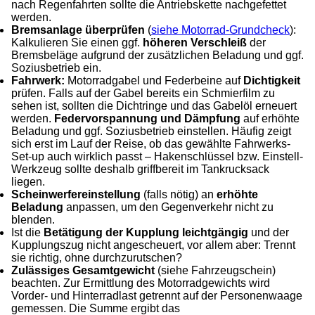
nach Regenfahrten sollte die Antriebskette nachgefettet
werden.
Bremsanlage überprüfen
(
siehe Motorrad-Grundcheck
):
Kalkulieren Sie einen ggf.
höheren Verschleiß
der
Bremsbeläge aufgrund der zusätzlichen Beladung und ggf.
Soziusbetrieb ein.
Fahrwerk:
Motorradgabel und Federbeine auf
Dichtigkeit
prüfen. Falls auf der Gabel bereits ein Schmierfilm zu
sehen ist, sollten die Dichtringe und das Gabelöl erneuert
werden.
Federvorspannung und Dämpfung
auf erhöhte
Beladung und ggf. Soziusbetrieb einstellen. Häufig zeigt
sich erst im Lauf der Reise, ob das gewählte Fahrwerks-
Set-up auch wirklich passt – Hakenschlüssel bzw. Einstell-
Werkzeug sollte deshalb griffbereit im Tankrucksack
liegen.
Scheinwerfereinstellung
(falls nötig) an
erhöhte
Beladung
anpassen, um den Gegenverkehr nicht zu
blenden.
Ist die
Betätigung der Kupplung leichtgängig
und der
Kupplungszug nicht angescheuert, vor allem aber: Trennt
sie richtig, ohne durchzurutschen?
Zulässiges Gesamtgewicht
(siehe Fahrzeugschein)
beachten. Zur Ermittlung des Motorradgewichts wird
Vorder- und Hinterradlast getrennt auf der Personenwaage
gemessen. Die Summe ergibt das