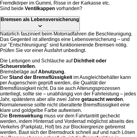
Fremdkörper im Gummi, Risse in der Karkasse etc.
Sind beide
Ventilkappen
vorhanden?
Bremsen als Lebensversicherung
Natürlich fasziniert beim Motorradfahren die Beschleunigung.
Das Gegenteil ist allerdings eine Lebensversicherung – und
zur "Entschleunigung" sind funktionierende Bremsen nötig.
Prüfen Sie vor einer Ausfahrt unbedingt.
Die Leitungen und Schläuche auf
Dichtheit oder
Scheuerstellen
.
Bremsbeläge auf
Abnutzung
.
Der
Stand der Bremsflüssigkeit
im Ausgleichbehälter kann
per Augenschein geprüft werden, die Qualität der
Bremsflüssigkeit nicht. Da sie auch Alterungsprozessen
unterliegt, sollte sie – unabhängig von der Fahrleistung – jedes
Jahr, spätestens aber alle zwei Jahre
getauscht werden
.
Normalerweise sollte nicht überalterte Bremsflüssigkeit eine
klare und goldgelbe Farbe aufweisen.
Die
Bremswirkung
muss vor dem Fahrtantritt gecheckt
werden, indem Hinterrad und Vorderrad möglichst abseits des
Verkehrs (Parkplatz, Hof) bis zur Blockiergrenze gebremst
werden. Baut sich der Bremsdruck schnell auf und nach Lösen