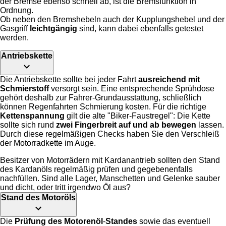
der Bremse ebenso schnell ab, ist die Bremsfunktion in
Ordnung.
Ob neben den Bremshebeln auch der Kupplungshebel und der
Gasgriff
leichtgängig
sind, kann dabei ebenfalls getestet
werden.
Antriebskette
Die Antriebskette sollte bei jeder Fahrt
ausreichend mit
Schmierstoff
versorgt sein. Eine entsprechende Sprühdose
gehört deshalb zur Fahrer-Grundausstattung, schließlich
können Regenfahrten Schmierung kosten. Für die richtige
Kettenspannung
gilt die alte "Biker-Faustregel": Die Kette
sollte sich rund
zwei Fingerbreit auf und ab bewegen
lassen.
Durch diese regelmäßigen Checks haben Sie den Verschleiß
der Motorradkette im Auge.
Besitzer von Motorrädern mit Kardanantrieb sollten den Stand
des Kardanöls regelmäßig prüfen und gegebenenfalls
nachfüllen. Sind alle Lager, Manschetten und Gelenke sauber
und dicht, oder tritt irgendwo Öl aus?
Stand des Motoröls
Die
Prüfung des Motorenöl
-
Standes
sowie das eventuell