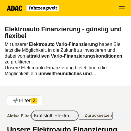
Zum
Hauptinhalt
springen
Elektroauto Finanzierung - günstig und
flexibel
Mit unserer
Elektroauto Vario-Finanzierung
haben Sie
jetzt die Möglichkeit, in die Zukunft zu investieren und
dabei von
attraktiven Vario-Finanzierungskonditionen
zu profitieren.
Unsere Elektroauto-Finanzierung bietet Ihnen die
Möglichkeit, ein
umweltfreundliches und
zukunftsorientiertes Auto zu besitzen
, ohne dafür Ihr
gesamtes Erspartes auf einmal ausgeben zu müssen.
Erleben Sie die Vorteile eines Elektroautos und profitieren
Sie von unserer Elektroauto-Finanzierung. Vergleichen
Filter
2
Sie jetzt unsere Angebote und finden Sie die beste Lösung
für Ihre Bedürfnisse. Überzeugen Sie sich selbst von den
Vorteilen unserer Elektroauto Vario-Finanzierung
und
Zurücksetzen
Kraftstoff
:
Elektro
Aktive Filter
erleben Sie die Zukunft des Autofahrens.
Unsere Elektroauto Finanzierung