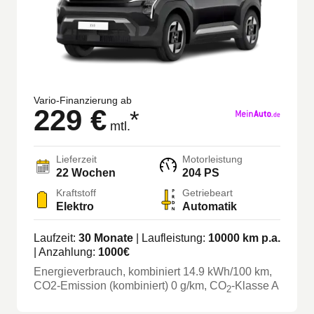
Vario-Finanzierung ab
229 €
*
mtl.
Lieferzeit
Motorleistung
22
Wochen
204 PS
Kraftstoff
Getriebeart
Elektro
Automatik
Laufzeit:
30
Monate
| Laufleistung:
10000
km p.a.
| Anzahlung:
1000
€
Energieverbrauch, kombiniert
14.9
kWh/100 km
,
CO2-Emission (kombiniert) 0 g/km
, CO
-Klasse
A
2