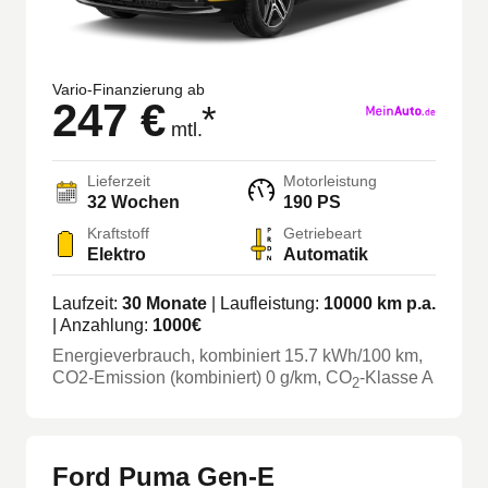
Vario-Finanzierung ab
247 €
*
mtl.
Lieferzeit
Motorleistung
32
Wochen
190 PS
Kraftstoff
Getriebeart
Elektro
Automatik
Laufzeit:
30
Monate
| Laufleistung:
10000
km p.a.
| Anzahlung:
1000
€
Energieverbrauch, kombiniert
15.7
kWh/100 km
,
CO2-Emission (kombiniert) 0 g/km
, CO
-Klasse
A
2
Ford Puma Gen-E