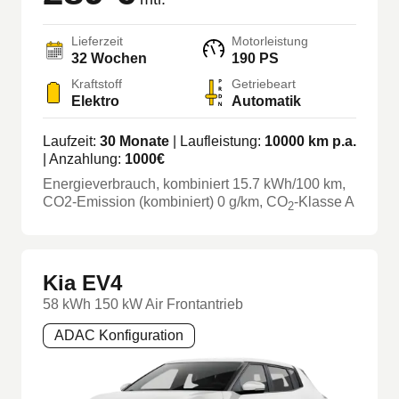
Lieferzeit
Motorleistung
32
Wochen
190 PS
Kraftstoff
Getriebeart
Elektro
Automatik
Laufzeit:
30
Monate
| Laufleistung:
10000
km p.a.
| Anzahlung:
1000
€
Energieverbrauch, kombiniert
15.7
kWh/100 km
,
CO2-Emission (kombiniert) 0 g/km
, CO
-Klasse
A
2
Kia EV4
58 kWh 150 kW Air Frontantrieb
ADAC Konfiguration