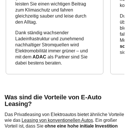
leisten Sie einen wichtigen Beitrag
komf
zum Klimaschutz und fahren
gleichzeitig sauber und leise durch
Durc
den Alltag.
über
blei
Dank ständig wachsender
fahr
Ladeinfrastruktur und zunehmend
Mode
nachhaltiger Stromquellen wird
schn
Elektromobilität immer grüner – und
sich
mit dem
ADAC
als Partner sind Sie
dabei bestens beraten.
Was sind die Vorteile von E-Auto
Leasing?
Das Privatleasing von Elektroautos bietet ähnliche Vorteile
wie das
Leasing von konventionellen Autos
. Ein großer
Vorteil ist, dass Sie
ohne eine hohe initiale Investition