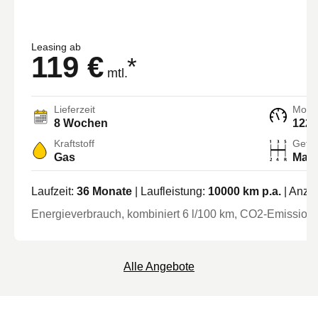
Leasing ab
119 €
*
mtl.
Lieferzeit
Motor
8
Wochen
122 
Kraftstoff
Getri
Gas
Manu
Laufzeit:
36
Monate
| Laufleistung:
10000
km p.a.
| Anza
Energieverbrauch, kombiniert
6
l/100 km
, CO2-Emission 
Alle Angebote