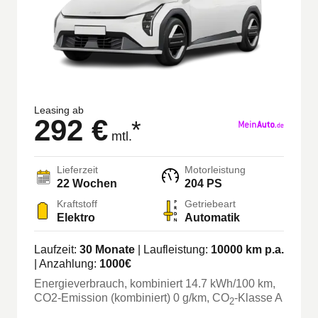
Leasing ab
292 €
*
mtl.
Lieferzeit
Motorleistung
22
Wochen
204 PS
Kraftstoff
Getriebeart
Elektro
Automatik
Laufzeit:
30
Monate
| Laufleistung:
10000
km p.a.
| Anzahlung:
1000
€
Energieverbrauch, kombiniert
14.7
kWh/100 km
,
CO2-Emission (kombiniert) 0 g/km
, CO
-Klasse
A
2