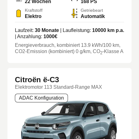
22
Wochen
168 PS
Kraftstoff
Getriebeart
Elektro
Automatik
Laufzeit:
30
Monate
| Laufleistung:
10000
km p.a.
| Anzahlung:
1000
€
Energieverbrauch, kombiniert
13.9
kWh/100 km
,
CO2-Emission (kombiniert) 0 g/km
, CO
-Klasse
A
2
Citroën ë-C3
Elektromotor 113 Standard-Range MAX
ADAC Konfiguration