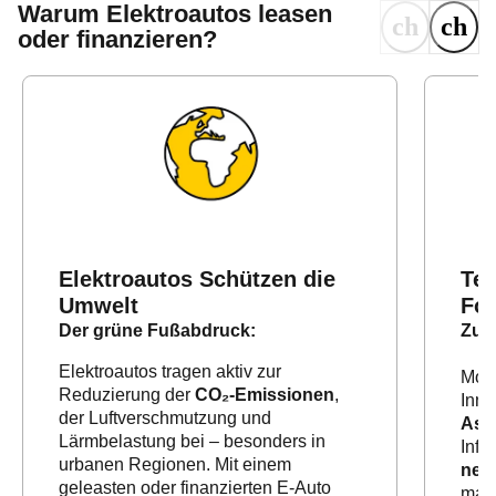
Warum Elektroautos leasen
oder finanzieren?
Elektroautos Schützen die
Tec
Umwelt
For
Der grüne Fußabdruck:
Zuku
Elektroautos tragen aktiv zur
Mode
Reduzierung der
CO₂-Emissionen
,
Inno
der Luftverschmutzung und
Ass
Lärmbelastung bei – besonders in
Info
urbanen Regionen. Mit einem
neue
geleasten oder finanzierten E-Auto
mach