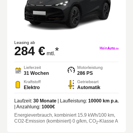
Leasing ab
284 €
*
mtl.
Lieferzeit
Motorleistung
31
Wochen
286 PS
Kraftstoff
Getriebeart
Elektro
Automatik
Laufzeit:
30
Monate
| Laufleistung:
10000
km p.a.
| Anzahlung:
1000
€
Energieverbrauch, kombiniert
15.9
kWh/100 km
,
CO2-Emission (kombiniert) 0 g/km
, CO
-Klasse
A
2