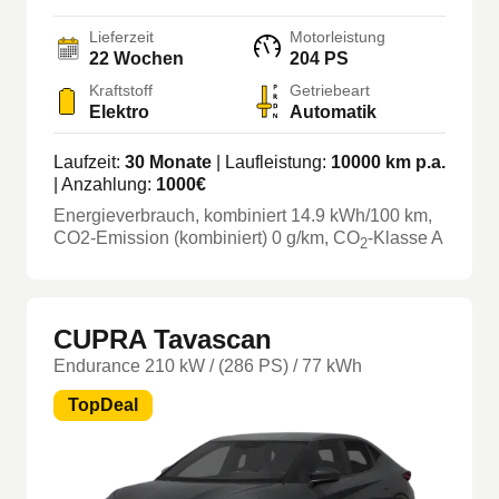
Lieferzeit
Motorleistung
22
Wochen
204 PS
Kraftstoff
Getriebeart
Elektro
Automatik
Laufzeit:
30
Monate
| Laufleistung:
10000
km p.a.
| Anzahlung:
1000
€
Energieverbrauch, kombiniert
14.9
kWh/100 km
,
CO2-Emission (kombiniert) 0 g/km
, CO
-Klasse
A
2
CUPRA Tavascan
Endurance 210 kW / (286 PS) / 77 kWh
TopDeal