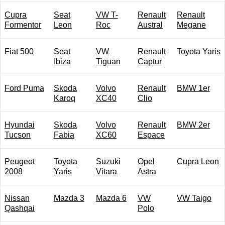
Cupra
Seat
VW T-
Renault
Renault
Formentor
Leon
Roc
Austral
Megane
Fiat 500
Seat
VW
Renault
Toyota Yaris
Ibiza
Tiguan
Captur
Ford Puma
Skoda
Volvo
Renault
BMW 1er
Karoq
XC40
Clio
Hyundai
Skoda
Volvo
Renault
BMW 2er
Tucson
Fabia
XC60
Espace
Peugeot
Toyota
Suzuki
Opel
Cupra Leon
2008
Yaris
Vitara
Astra
Nissan
Mazda 3
Mazda 6
VW
VW Taigo
Qashqai
Polo