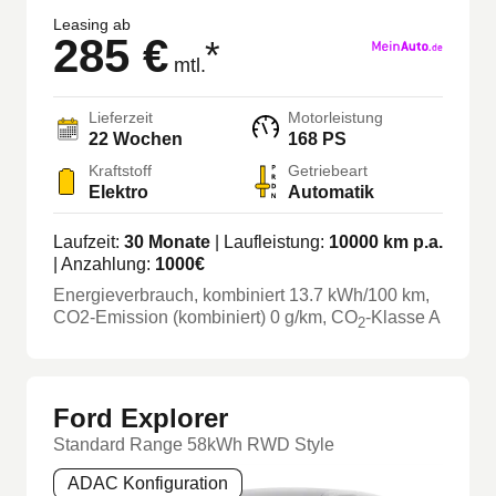
Leasing ab
285 €
*
mtl.
Lieferzeit
Motorleistung
22
Wochen
168 PS
Kraftstoff
Getriebeart
Elektro
Automatik
Laufzeit:
30
Monate
| Laufleistung:
10000
km p.a.
| Anzahlung:
1000
€
Energieverbrauch, kombiniert
13.7
kWh/100 km
,
CO2-Emission (kombiniert) 0 g/km
, CO
-Klasse
A
2
Ford Explorer
Standard Range 58kWh RWD Style
ADAC Konfiguration