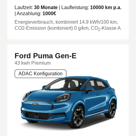
Laufzeit:
30
Monate
| Laufleistung:
10000
km p.a.
| Anzahlung:
1000
€
Energieverbrauch, kombiniert
14.9
kWh/100 km
,
CO2-Emission (kombiniert) 0 g/km
, CO
-Klasse
A
2
Ford Puma Gen-E
43 kwh Premium
ADAC Konfiguration