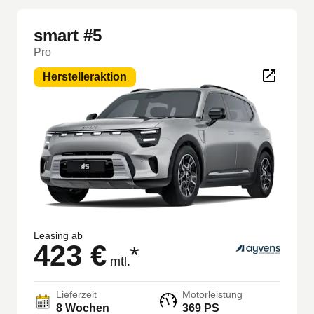
smart #5
Pro
Herstelleraktion
Leasing ab
423 €
*
mtl.
Lieferzeit
Motorleistung
8
Wochen
369 PS