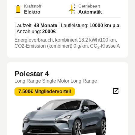
Kraftstoff
Getriebeart
Elektro
Automatik
Laufzeit:
48
Monate
| Laufleistung:
10000
km p.a.
| Anzahlung:
2000
€
Energieverbrauch, kombiniert
18.2
kWh/100 km
,
CO2-Emission (kombiniert) 0 g/km
, CO
-Klasse
A
2
Polestar 4
Long Range Single Motor Long Range
7.500€ Mitgliedervorteil