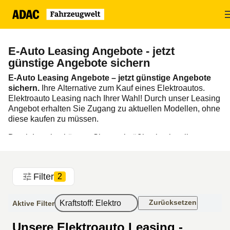
Zum
Hauptinhalt
springen
E-Auto Leasing Angebote - jetzt
günstige Angebote sichern
E-Auto Leasing Angebote – jetzt günstige Angebote
sichern.
Ihre Alternative zum Kauf eines Elektroautos.
Elektroauto Leasing nach Ihrer Wahl! Durch unser Leasing
Angebot erhalten Sie Zugang zu aktuellen Modellen, ohne
diese kaufen zu müssen.
Durch
Leasing
können Sie regelmäßig ein aktuelles
Elektroauto fahren und Sie profitieren zudem - abhängig
vom jeweiligen Modell und Angebot - von
speziellen
Steuervorteilen sowie staatlichen Förderungen
wie der
Filter
2
Bafa-Prämie. Konfigurieren Sie ihr neues Auto jetzt und
sicheren Sie sich die
ADAC Mitglieds Vorteile!
Zurücksetzen
Kraftstoff
:
Elektro
Aktive Filter
Unsere Elektroauto Leasing -