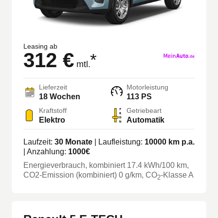
Leasing ab
312 €
*
mtl.
Lieferzeit
Motorleistung
18
Wochen
113 PS
Kraftstoff
Getriebeart
Elektro
Automatik
Laufzeit:
30
Monate
| Laufleistung:
10000
km p.a.
| Anzahlung:
1000
€
Energieverbrauch, kombiniert
17.4
kWh/100 km
,
CO2-Emission (kombiniert) 0 g/km
, CO
-Klasse
A
2