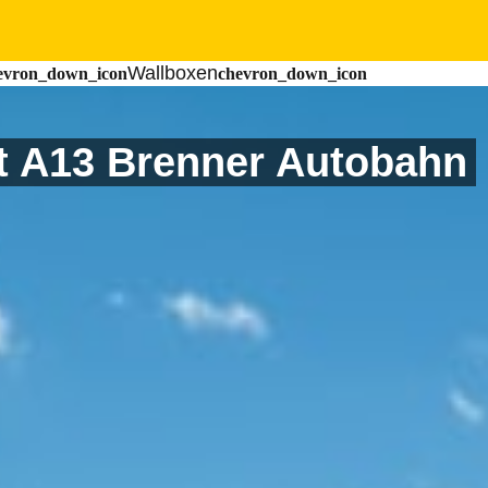
Zum
Hauptinhalt
springen
Wallboxen
t A13 Brenner Autobahn