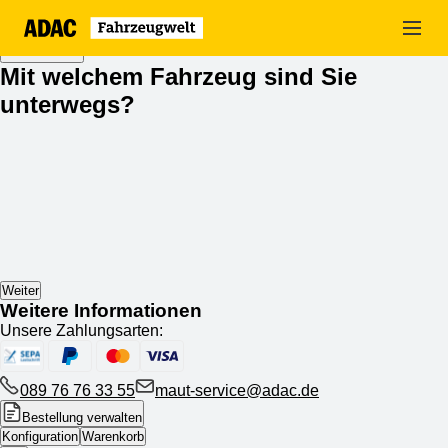
Zum
Hauptinhalt
springen
Mit welchem Fahrzeug sind Sie
unterwegs?
Weiter
Weitere Informationen
Unsere Zahlungsarten:
089 76 76 33 55
maut-service@adac.de
Bestellung verwalten
Konfiguration
Warenkorb