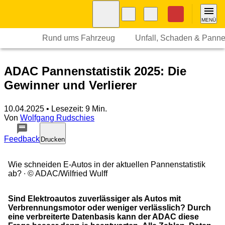
Navigation
Suche
Seiteninhalt
Fußzeile
Nothilfe
MENÜ
Rund ums Fahrzeug
Unfall, Schaden & Pann
ADAC Pannenstatistik 2025: Die
Gewinner und Verlierer
10.04.2025
• Lesezeit: 9 Min.
Von
Wolfgang Rudschies
Feedback
Drucken
Wie schneiden E-Autos in der aktuellen Pannenstatistik
ab?
© ADAC/Wilfried Wulff
Sind Elektroautos zuverlässiger als Autos mit
Verbrennungsmotor oder weniger verlässlich? Durch
eine verbreiterte Datenbasis kann der ADAC diese