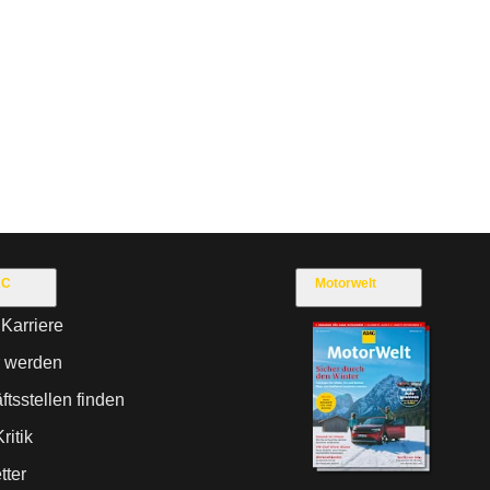
AC
Motorwelt
Karriere
r werden
tsstellen finden
ritik
tter