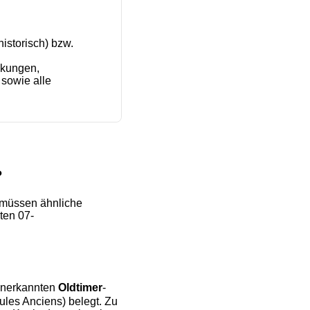
historisch) bzw.
nkungen,
sowie alle
?
 müssen ähnliche
ten 07-
 anerkannten
Oldtimer
-
cules Anciens) belegt. Zu