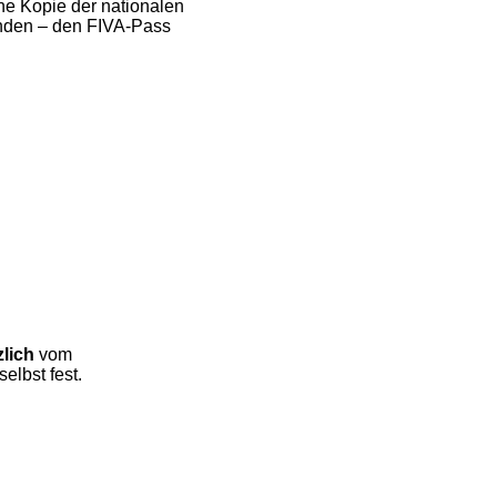
ne Kopie der nationalen
handen – den FIVA-Pass
zlich
vom
elbst fest.