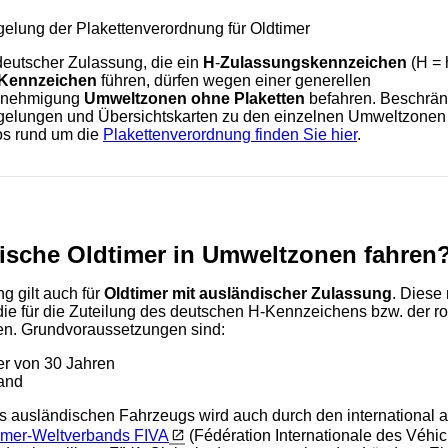
lung der Plakettenverordnung für Oldtimer
deutscher Zulassung, die ein
H
-
Zulassungskennzeichen
(H = 
Kennzeichen
führen, dürfen wegen einer generellen
nehmigung
Umweltzonen ohne Plaketten
befahren. Beschrä
lungen und Übersichtskarten zu den einzelnen Umweltzonen 
fos rund um die
Plakettenverordnung finden Sie hier
.
ische Oldtimer in Umweltzonen fahren
 gilt auch für
Oldtimer mit ausländischer Zulassung
. Diese
 die für die Zuteilung des deutschen H-Kennzeichens bzw. der ro
n. Grundvoraussetzungen sind:
er von 30 Jahren
tand
es ausländischen Fahrzeugs wird auch durch den international
imer-Weltverbands FIVA
(Fédération Internationale des Véhi