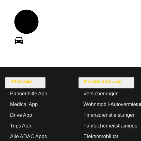
ADAC Apps
Produkte & Services
Pannenhilfe App
Versicherungen
Medical App
Wohnmobil-Autovermietu
Drive App
Finanzdienstleistungen
Trips App
Fahrsicherheitstrainings
Alle ADAC Apps
Elektromobilität