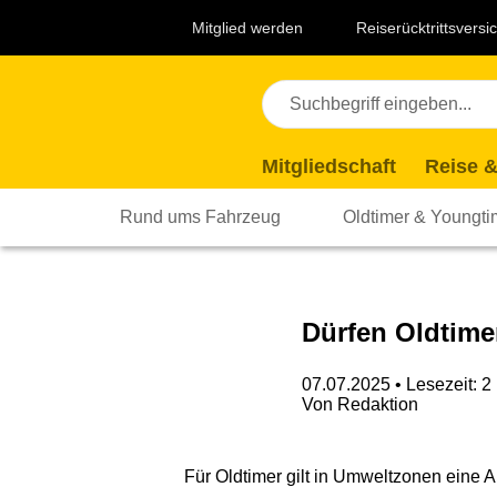
Navigation
Suche
Seiteninhalt
Fußzeile
Top
Mitglied werden
Reiserücktrittsvers
Themen
Mitgliedschaft
Reise &
Rund ums Fahrzeug
Oldtimer & Youngti
Dürfen Oldtime
07.07.2025
• Lesezeit: 2
Von
Redaktion
Für Oldtimer gilt in Umweltzonen eine