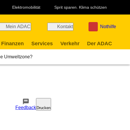
Elektromobilität
Sprit sparen. Klima schützen
Mein ADAC
Kontakt
Nothilfe
 Finanzen
Services
Verkehr
Der ADAC
die Umweltzone?
Feedback
Drucken