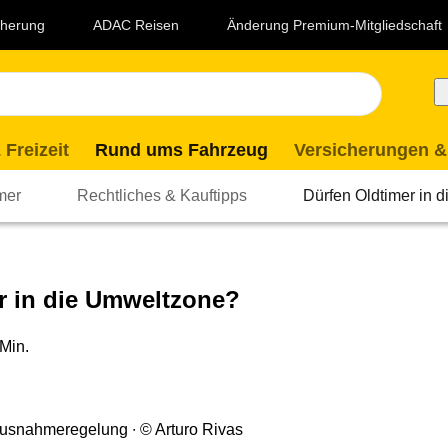
icherung
ADAC Reisen
Änderung Premium-Mitgliedschaft
 Freizeit
Rund ums Fahrzeug
Versicherungen &
mer
Rechtliches & Kauftipps
Dürfen Oldtimer in 
r in die Umweltzone?
 Min.
 Ausnahmeregelung
© Arturo Rivas