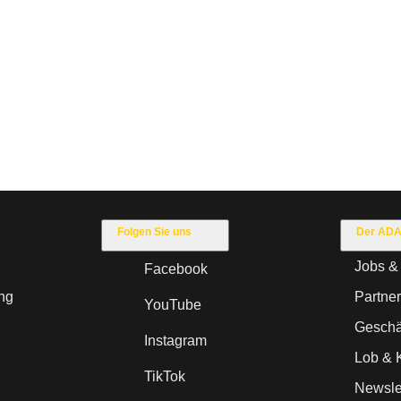
Folgen Sie uns
Der AD
Jobs & 
Facebook
ng
Partne
YouTube
Geschäf
Instagram
Lob & K
TikTok
Newsle