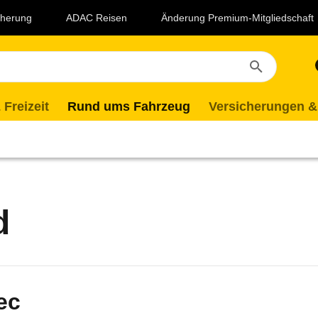
icherung
ADAC Reisen
Änderung Premium-Mitgliedschaft
 Freizeit
Rund ums Fahrzeug
Versicherungen &
d
ec