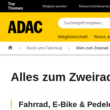
Navigation
Suche
Seiteninhalt
Fußzeile
Top
Mitglied werden
Reiserücktrittsvers
Themen
Mitgliedschaft
Reise &
Rund ums Fahrzeug
Alles zum Zweirad
Alles zum Zweira
Fahrrad, E-Bike & Pedel